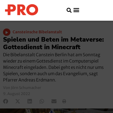
Cansteinsche Bibelanstalt
Spielen und Beten im Metaverse:
Gottesdienst in Minecraft
Die Bibelanstalt Canstein Berlin hat am Sonntag
wieder zu einem Gottesdienst im Computerspiel
Minecraft eingeladen. Dabei geht es nicht nur ums
Spielen, sondern auch um das Evangelium, sagt
Pfarrer Andreas Erdmann.
Von Jörn Schumacher
9. August 2022