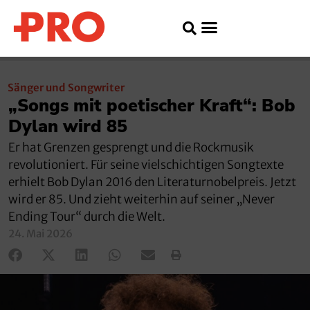
Sänger und Songwriter
„Songs mit poetischer Kraft“: Bob
Dylan wird 85
Er hat Grenzen gesprengt und die Rockmusik
revolutioniert. Für seine vielschichtigen Songtexte
erhielt Bob Dylan 2016 den Literaturnobelpreis. Jetzt
wird er 85. Und zieht weiterhin auf seiner „Never
Ending Tour“ durch die Welt.
24. Mai 2026