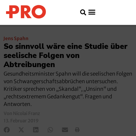
Jens Spahn
So sinnvoll wäre eine Studie über
seelische Folgen von
Abtreibungen
Gesundheitsminister Spahn will die seelischen Folgen
von Schwangerschaftsabbrüchen untersuchen.
Kritiker sprechen von „Skandal“, „Unsinn“ und
„rechtsextremem Gedankengut“. Fragen und
Antworten.
Von Nicolai Franz
13. Februar 2019