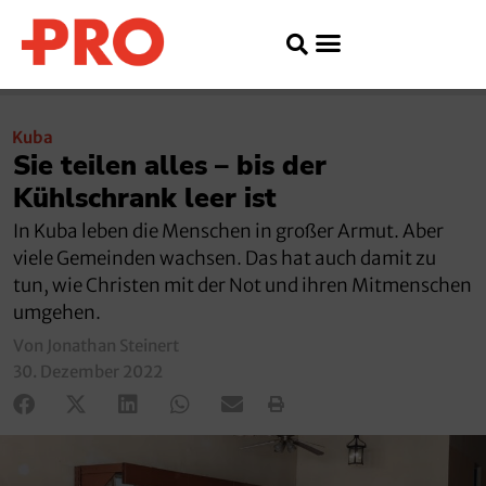
Kuba
Sie teilen alles – bis der
Kühlschrank leer ist
In Kuba leben die Menschen in großer Armut. Aber
viele Gemeinden wachsen. Das hat auch damit zu
tun, wie Christen mit der Not und ihren Mitmenschen
umgehen.
Von Jonathan Steinert
30. Dezember 2022