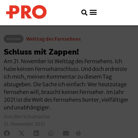
Welttag des Fernsehens
MEINUNG
Schluss mit Zappen!
Am 21. November ist Welttag des Fernsehens. Ich
habe keinen Fernsehanschluss. Und doch erdreiste
ich mich, meinen Kommentar zu diesem Tag
abzugeben. Die Sache ich einfach: Wer heutzutage
fernsehen will, braucht keinen Fernseher. Im Jahr
2021 ist die Welt des Fernsehens bunter, vielfältiger
und unabhängiger.
Von Jörn Schumacher
21. November 2021