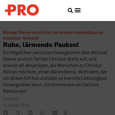
Michael Diener verzichtet auf erneute Kandidatur im
Gnadauer Verband
Ruhe, lärmende Pauken!
Ein Vögelchen zwitschert Neuigkeiten über Michael
Diener und ein Teil der Christen dreht auf; und
erweist all denjenigen, die Menschen zu Christus
führen möchten, einen Bärendienst. Wohl dem, der
ein dickes Fell hat und über so manche Lieblosigkeit
hinwegsehen kann.
Ein Kommentar von Stefanie
Ramsperger
Von PRO
8. Januar 2020