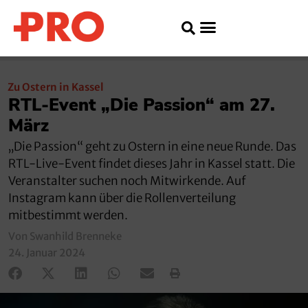
Zu Ostern in Kassel
RTL-Event „Die Passion“ am 27.
März
„Die Passion“ geht zu Ostern in eine neue Runde. Das
RTL-Live-Event findet dieses Jahr in Kassel statt. Die
Veranstalter suchen noch Mitwirkende. Auf
Instagram kann über die Rollenverteilung
mitbestimmt werden.
Von Swanhild Brenneke
24. Januar 2024