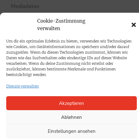
Mediadaten
Cookie-Zustimmung
PROKOMPAKT
verwalten
Impressum
Um dir ein optimales Erlebnis zu bieten, verwenden wir Technologien
wie Cookies, um Geräteinformationen zu speichern und/oder darauf
SPENDEN
zuzugreifen. Wenn du diesen Technologien zustimmst, können wir
Daten wie das Surfverhalten oder eindeutige IDs auf dieser Website
Datenschutz
verarbeiten. Wenn du deine Zustimmung nicht erteilst oder
zurückziehst, können bestimmte Merkmale und Funktionen
beeinträchtigt werden.
KONTAKT
Dienste verwalten
Cookie-Richtlinie
Akzeptieren
Ablehnen
Einstellungen ansehen