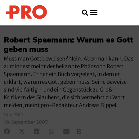
Robert Spaemann: Warum es Gott
geben muss
Muss man Gott beweisen? Nein. Aber man kann. Das
zumindest meint der bekannte Philosoph Robert
Spaemann. Er hat ein Buch vorgelegt, in dem er
erklärt, warum es Gott geben muss. Seine Beweise
sind vielfältig – und ein Gegenstück zu Groß-
Kritikern des Glaubens, die sich vermehrt zu Wort
melden, meint pro-Redakteur Andreas Dippel.
Von PRO
10. September 2007