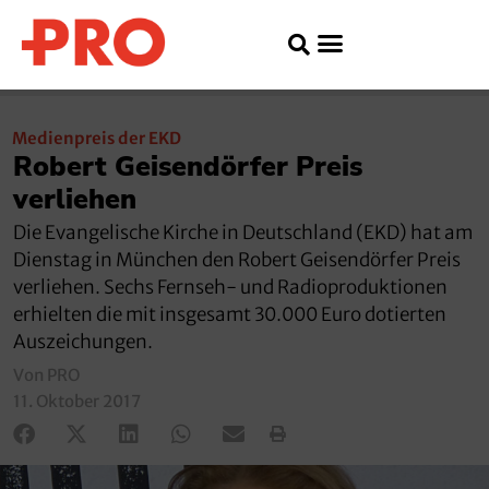
Medienpreis der EKD
Robert Geisendörfer Preis
verliehen
Die Evangelische Kirche in Deutschland (EKD) hat am
Dienstag in München den Robert Geisendörfer Preis
verliehen. Sechs Fernseh- und Radioproduktionen
erhielten die mit insgesamt 30.000 Euro dotierten
Auszeichungen.
Von PRO
11. Oktober 2017