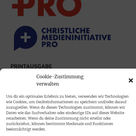
PRINTAUSGABE
Mediadaten
Cookie-Zustimmung
verwalten
PROKOMPAKT
Um dir ein optimales Erlebnis zu bieten, verwenden wir Technologien
wie Cookies, um Geräteinformationen zu speichern und/oder darauf
Impressum
zuzugreifen. Wenn du diesen Technologien zustimmst, können wir
Daten wie das Surfverhalten oder eindeutige IDs auf dieser Website
verarbeiten. Wenn du deine Zustimmung nicht erteilst oder
SPENDEN
zurückziehst, können bestimmte Merkmale und Funktionen
beeinträchtigt werden.
Datenschutz