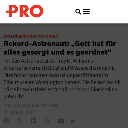
Amerikanischer Astronaut
Rekord-Astronaut: „Gott hat für
alles gesorgt und es geordnet“
Für den Astronauten Jeffrey N. Williams
widersprechen sich Bibel und Wissenschaft nicht.
Dies hat er bei einer Ausstellungseröffnung im
Bibelmuseum Washington betont. Die Reisen ins All
hätte ihm ein tieferes Verständnis von Bibelstellen
gebracht.
Von Johannes Blöcher-Weil
27. Januar 2023