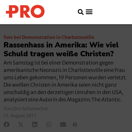
Tote bei Demonstration in Charlottesville
Rassenhass in Amerika: Wie viel
Schuld tragen weiße Christen?
Am Samstag ist bei einer Demonstration gegen
amerikanische Neonazis in Charlottesville eine Frau
ums Leben gekommen, 19 Personen wurden verletzt.
Die weißen Christen in Amerika seien nicht ganz
unschuldig an den derzeitigen Unruhen in den USA,
analysiert eine Autorin des Magazins The Atlantic.
Von Jörn Schumacher
15. August 2017