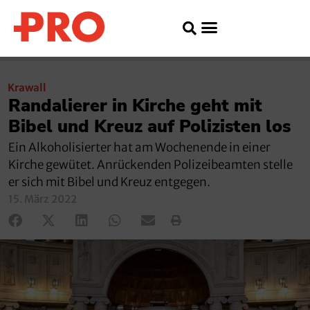
Krawall
Randalierer in Kirche geht mit
Bibel und Kreuz auf Polizisten los
Ein Alkoholisierter hat am Wochenende in einer
Kirche gewütet. Anrückenden Polizeibeamten stelle
er sich mit Bibel und Kreuz entgegen.
15. März 2022