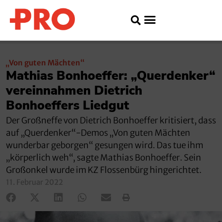
„Von guten Mächten“
Mathias Bonhoeffer: „Querdenker“
vereinnahmen Dietrich
Bonhoeffers Liedgut
Der Großneffe von Dietrich Bonhoeffer kritisiert, dass
auf „Querdenker“-Demos „Von guten Mächten
wunderbar geborgen“ gesungen wird. Das tue ihm
„körperlich weh“, sagte Mathias Bonhoeffer. Sein
Großonkel wurde im KZ Flossenbürg hingerichtet.
11. Februar 2022