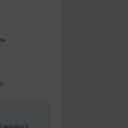
die
ch
rt sich durch