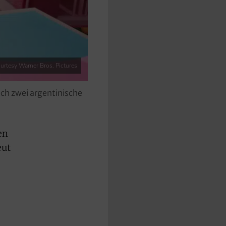
urtesy Warner Bros. Pictures
ch zwei argentinische
en
eut