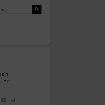
 ein
giöse