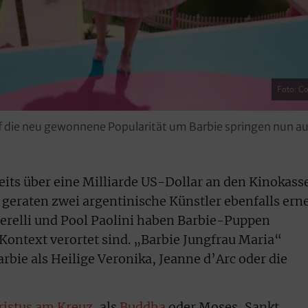
Foto: Co
f die neu gewonnene Popularität um Barbie springen nun au
reits über eine Milliarde US-Dollar an den Kinokass
 geraten zwei argentinische Künstler ebenfalls ern
erelli und Pool Paolini haben Barbie-Puppen
 Kontext verortet sind. „Barbie Jungfrau Maria“
rbie als Heilige Veronika, Jeanne d’Arc oder die
hristus am Kreuz
, als
Buddha
oder Moses, Sankt