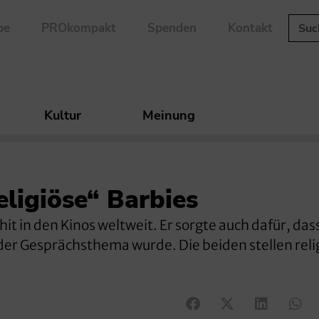
be
PROkompakt
Spenden
Kontakt
Kultur
Meinung
eligiöse“ Barbies
t in den Kinos weltweit. Er sorgte auch dafür, dass
er Gesprächsthema wurde. Die beiden stellen reli