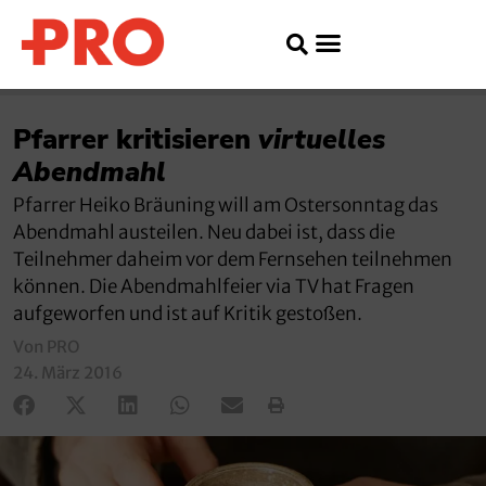
Pfarrer kritisieren
virtuelles
Abendmahl
Pfarrer Heiko Bräuning will am Ostersonntag das
Abendmahl austeilen. Neu dabei ist, dass die
Teilnehmer daheim vor dem Fernsehen teilnehmen
können. Die Abendmahlfeier via TV hat Fragen
aufgeworfen und ist auf Kritik gestoßen.
Von PRO
24. März 2016