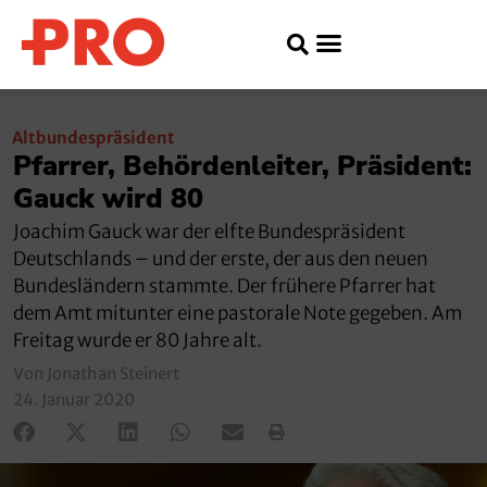
Altbundespräsident
Pfarrer, Behördenleiter, Präsident:
Gauck wird 80
Joachim Gauck war der elfte Bundespräsident
Deutschlands – und der erste, der aus den neuen
Bundesländern stammte. Der frühere Pfarrer hat
dem Amt mitunter eine pastorale Note gegeben. Am
Freitag wurde er 80 Jahre alt.
Von Jonathan Steinert
24. Januar 2020