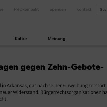
be
PROkompakt
Spenden
Kontakt
Kultur
Meinung
lagen gegen Zehn-Gebote-
 Arkansas, das nach seiner Einweihung zerstört
h neuer Widerstand. Bürgerrechtsorganisationen 
cht.