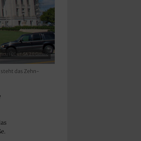
lickr
|
CC BY-SA 2.0 Generic
e steht das Zehn-
e
das
e.