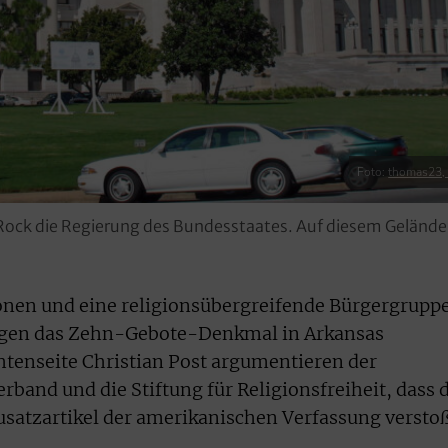
Foto:
thomas23, f
le Rock die Regierung des Bundesstaates. Auf diesem Geländ
onen und eine religionsübergreifende Bürgergrupp
gen das Zehn-Gebote-Denkmal in Arkansas
chtenseite Christian Post argumentieren der
and und die Stiftung für Religionsfreiheit, dass 
satzartikel der amerikanischen Verfassung verstoß