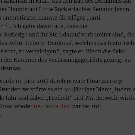
in Arkansas in Kraft, das den Bau des Denkmals auf
er Hauptstadt Little Rock erlaubte. Senator Jason
 unterstützte, nannte die Kläger „anti-
“. „Ich gehe davon aus, dass die
 Rutledge und ihr Büro darauf vorbereitet sind, die
das Zehn-Gebote-Denkmal, welches das historisch
 ehrt, zu verteidigen“, sagte er. Wenn die Zehn
in der Kammer des Verfassungsgerichts gezeigt zu
Arkansas.
rde im Jahr 2017 durch private Finanzierung
 Stunden zerstörte es ein 32-jähriger Mann, indem 
e fuhr und dabei „Freiheit“ rief. Mittlerweile wird 
Monat wieder
neu installiert
wurde, mit
.