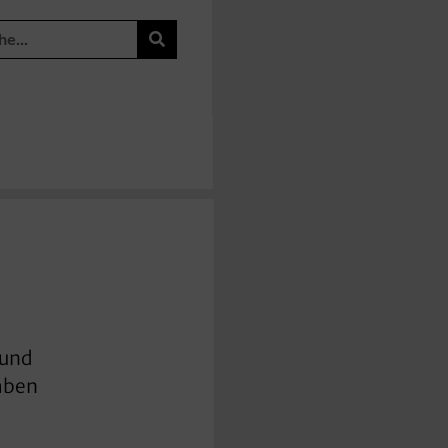
 und
haben