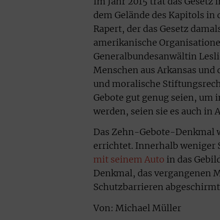
Im Jahr 2015 trat das Gesetz 
dem Gelände des Kapitols in d
Rapert, der das Gesetz damals
amerikanische Organisationen
Generalbundesanwältin Leslie
Menschen aus Arkansas und 
und moralische Stiftungsrecht
Gebote gut genug seien, um 
werden, seien sie es auch in 
Das Zehn-Gebote-Denkmal wu
errichtet. Innerhalb weniger
mit seinem Auto
in das Gebild
Denkmal, das vergangenen 
Schutzbarrieren abgeschirmt
Von: Michael Müller