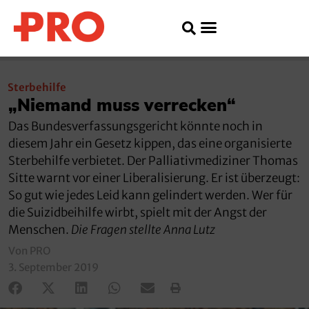
Sterbehilfe
„Niemand muss verrecken“
Das Bundesverfassungsgericht könnte noch in
diesem Jahr ein Gesetz kippen, das eine organisierte
Sterbehilfe verbietet. Der Palliativmediziner Thomas
Sitte warnt vor einer Liberalisierung. Er ist überzeugt:
So gut wie jedes Leid kann gelindert werden. Wer für
die Suizidbeihilfe wirbt, spielt mit der Angst der
Menschen.
Die Fragen stellte Anna Lutz
Von PRO
3. September 2019