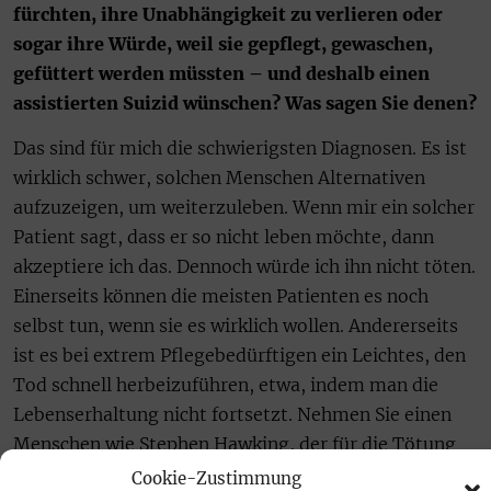
fürchten, ihre Unabhängigkeit zu verlieren oder
sogar ihre Würde, weil sie gepflegt, gewaschen,
gefüttert werden müssten – und deshalb einen
assistierten Suizid wünschen? Was sagen Sie denen?
Das sind für mich die schwierigsten Diagnosen. Es ist
wirklich schwer, solchen Menschen Alternativen
aufzuzeigen, um weiterzuleben. Wenn mir ein solcher
Patient sagt, dass er so nicht leben möchte, dann
akzeptiere ich das. Dennoch würde ich ihn nicht töten.
Einerseits können die meisten Patienten es noch
selbst tun, wenn sie es wirklich wollen. Andererseits
ist es bei extrem Pflegebedürftigen ein Leichtes, den
Tod schnell herbeizuführen, etwa, indem man die
Lebenserhaltung nicht fortsetzt. Nehmen Sie einen
Menschen wie Stephen Hawking, der für die Tötung
auf Verlangen geworben hat …
Cookie-Zustimmung