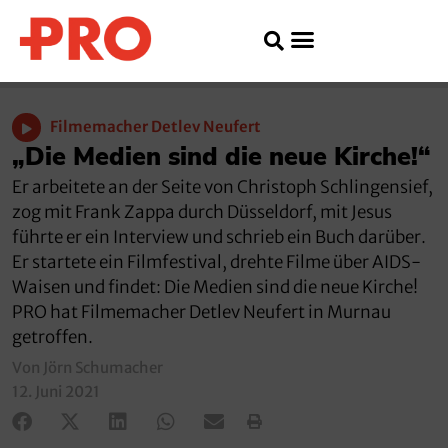
Filmemacher Detlev Neufert
„Die Medien sind die neue Kirche!“
Er arbeitete an der Seite von Christoph Schlingensief,
zog mit Frank Zappa durch Düsseldorf, mit Jesus
führte er ein Interview und schrieb ein Buch darüber.
Er startete ein Filmfestival, drehte Filme über AIDS-
Waisen und findet: Die Medien sind die neue Kirche!
PRO hat Filmemacher Detlev Neufert in Murnau
getroffen.
Von Jörn Schumacher
12. Juni 2021