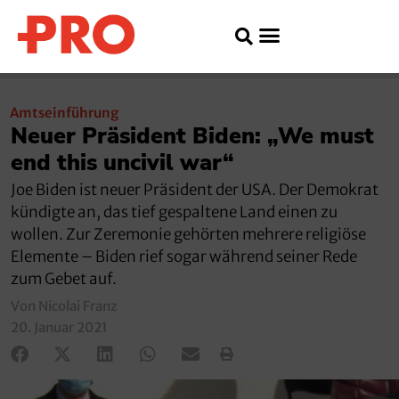
Amtseinführung
Neuer Präsident Biden: „We must
end this uncivil war“
Joe Biden ist neuer Präsident der USA. Der Demokrat
kündigte an, das tief gespaltene Land einen zu
wollen. Zur Zeremonie gehörten mehrere religiöse
Elemente – Biden rief sogar während seiner Rede
zum Gebet auf.
Von Nicolai Franz
20. Januar 2021