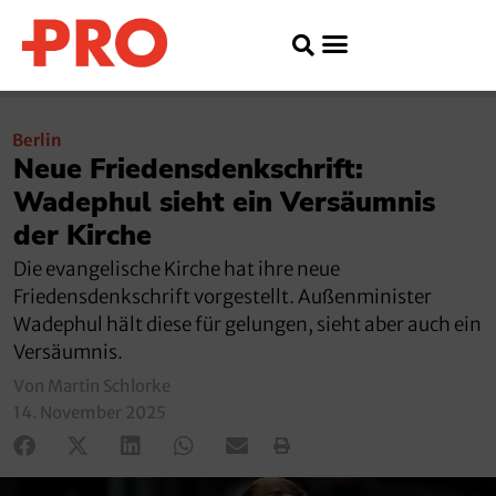
Berlin
Neue Friedensdenkschrift:
Wadephul sieht ein Versäumnis
der Kirche
Die evangelische Kirche hat ihre neue
Friedensdenkschrift vorgestellt. Außenminister
Wadephul hält diese für gelungen, sieht aber auch ein
Versäumnis.
Von Martin Schlorke
14. November 2025