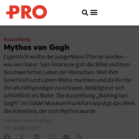
Ausstellung
Mythos van Gogh
Eigentlich wollte der junge Mann Pfarrer werden –
wie sein Vater. Sein Interesse galt der Bibel und dem
beschwerlichen Leben der Menschen. Weil ihm
Griechisch und Latein Mühe machten und die Kirche
ihn als Hilfsprediger zurückwies, betätigte er sich
schließlich als Maler. Die Ausstellung „Making Van
Gogh“ im Städel Museum Frankfurt würdigt das Werk
des Künstlers, der zum Mythos wurde.
Von Jörn Schumacher
22. Oktober 2019