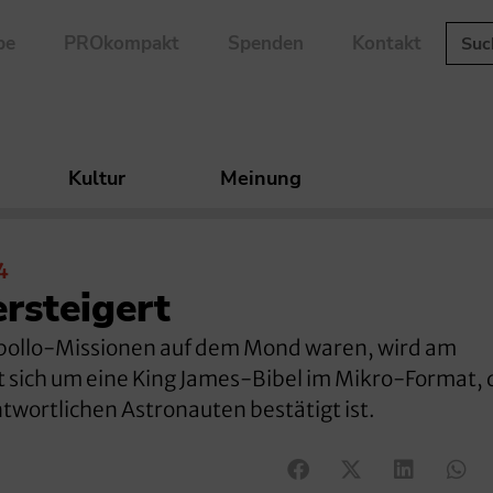
be
PROkompakt
Spenden
Kontakt
Kultur
Meinung
4
rsteigert
 Apollo-Missionen auf dem Mond waren, wird am
t sich um eine King James-Bibel im Mikro-Format,
ntwortlichen Astronauten bestätigt ist.