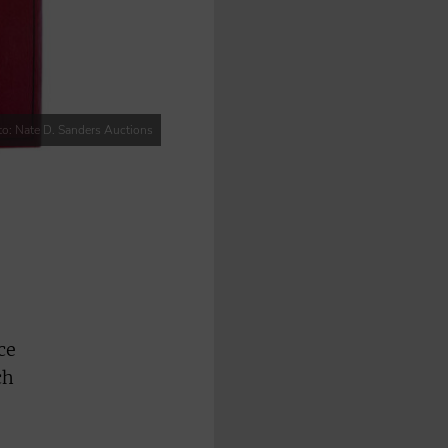
to: Nate D. Sanders Auctions
ce
ch