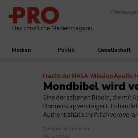
Printausga
Das christliche Medienmagazin
Medien
Politik
Gesellschaft
Fracht der NASA-Mission Apollo 1
Mondbibel wird ve
Eine der seltenen Bibeln, die mit
Donnerstag versteigert. Es handel
Authentizität schriftlich vom vera
Von Jörn Schumacher
26. Juli 2018