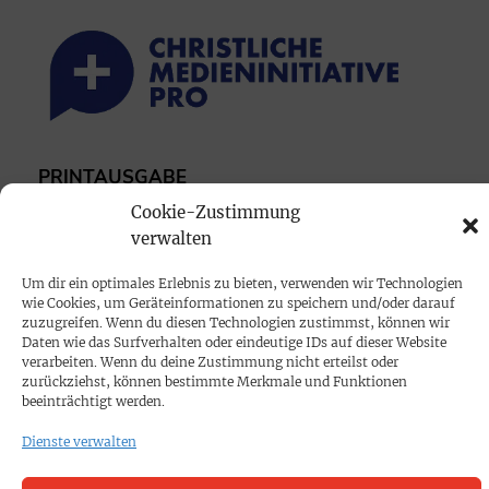
PRINTAUSGABE
Mediadaten
Cookie-Zustimmung
verwalten
PROKOMPAKT
Um dir ein optimales Erlebnis zu bieten, verwenden wir Technologien
wie Cookies, um Geräteinformationen zu speichern und/oder darauf
Impressum
zuzugreifen. Wenn du diesen Technologien zustimmst, können wir
Daten wie das Surfverhalten oder eindeutige IDs auf dieser Website
verarbeiten. Wenn du deine Zustimmung nicht erteilst oder
SPENDEN
zurückziehst, können bestimmte Merkmale und Funktionen
beeinträchtigt werden.
Datenschutz
Dienste verwalten
KONTAKT