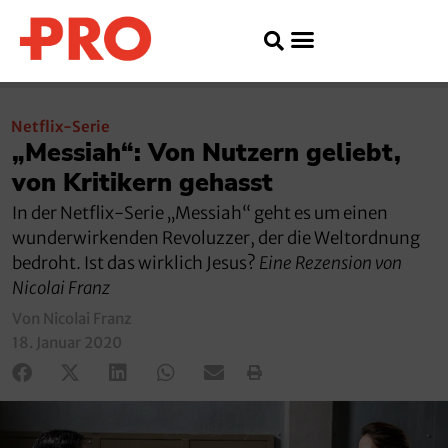
Netflix-Serie
„Messiah“: Von Nutzern geliebt,
von Kritikern gehasst
In der Netflix-Serie „Messiah“ geht es um einen
wunderwirkenden Revoluzzer, der die Weltordnung
bedroht. Ist das wirklich Jesus?
Eine Rezension von
Nicolai Franz
Von Nicolai Franz
18. Januar 2020