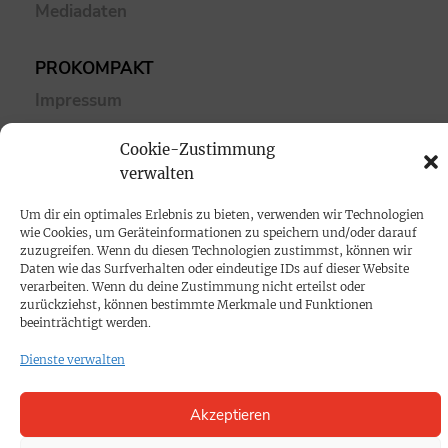
Mediadaten
PROKOMPAKT
Impressum
Cookie-Zustimmung
SPENDEN
verwalten
Datenschutz
Um dir ein optimales Erlebnis zu bieten, verwenden wir Technologien
wie Cookies, um Geräteinformationen zu speichern und/oder darauf
KONTAKT
zuzugreifen. Wenn du diesen Technologien zustimmst, können wir
Daten wie das Surfverhalten oder eindeutige IDs auf dieser Website
Cookie-Richtlinie
verarbeiten. Wenn du deine Zustimmung nicht erteilst oder
zurückziehst, können bestimmte Merkmale und Funktionen
beeinträchtigt werden.
Dienste verwalten
Akzeptieren