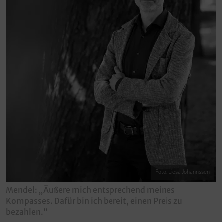
Foto: Liesa Johannssen
Mendel: „Äußere mich entsprechend meines
Kompasses. Dafür bin ich bereit, einen Preis zu
bezahlen.“