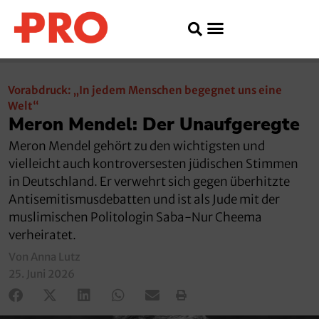
Vorabdruck: „In jedem Menschen begegnet uns eine
Welt“
Meron Mendel: Der Unaufgeregte
Meron Mendel gehört zu den wichtigsten und
vielleicht auch kontroversesten jüdischen Stimmen
in Deutschland. Er verwehrt sich gegen überhitzte
Antisemitismusdebatten und ist als Jude mit der
muslimischen Politologin Saba-Nur Cheema
verheiratet.
Von Anna Lutz
25. Juni 2026