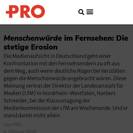
Menschenwürde
im Fernsehen: Die
stetige Erosion
Die Medienaufsicht in Deutschland geht einer
Konfrontation mit den Fernsehsendern zu oft aus
dem Weg, auch wenn deutliche Rügen bei Verstößen
gegen die Menschenwürde angebracht wären. Diese
Meinung vertrat der Direktor der Landesanstalt für
Medien (LfM) in Nordrhein-Westfalen, Norbert
Schneider, bei der Klausurtagung der
Medienkommission der LfM am Wochenende. Und er
stand damit nicht allein.
Von PRO
4. Februar 2010