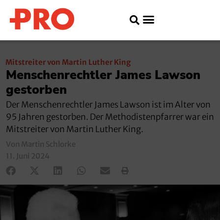
Mitstreiter von Martin Luther King
Menschenrechtler James Lawson
gestorben
Der Menschenrechtler James Lawson ist im Alter von
95 Jahren gestorben. Der Methodistenpfarrer war ein
Mitstreiter von Martin Luther King.
Von Martin Schlorke
11. Juni 2024