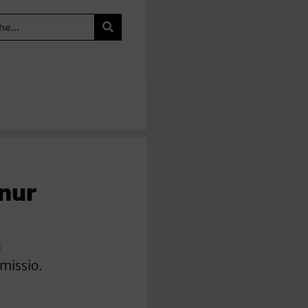
 nur
n
missio.