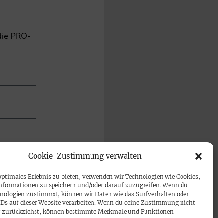
 die PRO-
Cookie-Zustimmung verwalten
optimales Erlebnis zu bieten, verwenden wir Technologien wie Cookies,
nformationen zu speichern und/oder darauf zuzugreifen. Wenn du
nologien zustimmst, können wir Daten wie das Surfverhalten oder
IDs auf dieser Website verarbeiten. Wenn du deine Zustimmung nicht
der zurückziehst, können bestimmte Merkmale und Funktionen