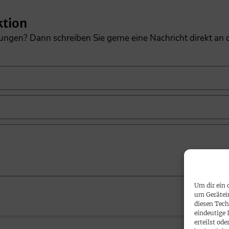
ktion
gungen? Dann schreiben Sie gerne eine Nachricht direkt an
Um dir ein 
um Gerätei
diesen Tech
eindeutige 
erteilst o