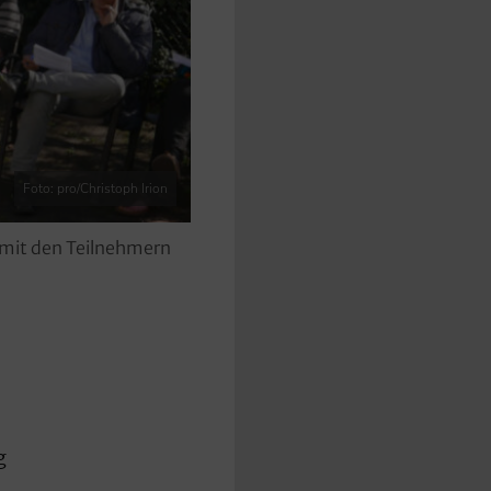
Foto: pro/Christoph Irion
d mit den Teilnehmern
g