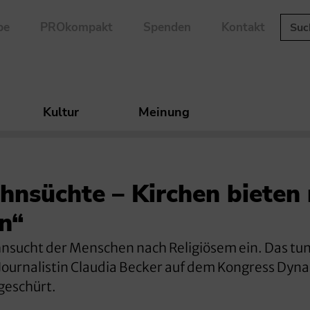
be
PROkompakt
Spenden
Kontakt
Kultur
Meinung
ehnsüchte – Kirchen bieten
n“
hnsucht der Menschen nach Religiösem ein. Das tu
 Journalistin Claudia Becker auf dem Kongress Dyna
geschürt.