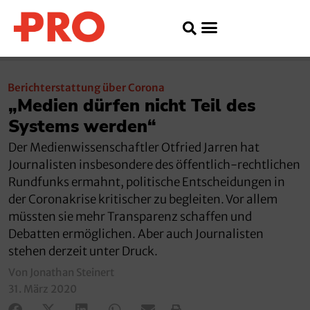
Berichterstattung über Corona
„Medien dürfen nicht Teil des
Systems werden“
Der Medienwissenschaftler Otfried Jarren hat
Journalisten insbesondere des öffentlich-rechtlichen
Rundfunks ermahnt, politische Entscheidungen in
der Coronakrise kritischer zu begleiten. Vor allem
müssten sie mehr Transparenz schaffen und
Debatten ermöglichen. Aber auch Journalisten
stehen derzeit unter Druck.
Von Jonathan Steinert
31. März 2020