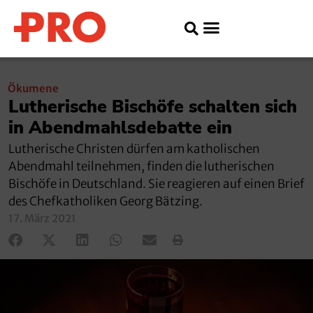
Ökumene
Lutherische Bischöfe schalten sich
in Abendmahlsdebatte ein
Lutherische Christen dürfen am katholischen
Abendmahl teilnehmen, finden die lutherischen
Bischöfe in Deutschland. Sie reagieren auf einen Brief
des Chefkatholiken Georg Bätzing.
17. März 2021