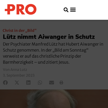
Christ in der „Bild“
Lütz nimmt Aiwanger in Schutz
Der Psychiater Manfred Lütz hat Hubert Aiwanger in
Schutz genommen. In der „Bild am Sonntag“
verweist er auf das christliche Prinzip der
Barmherzigkeit – und zitiert Jesus.
Von Anna Lutz
3. September 2023