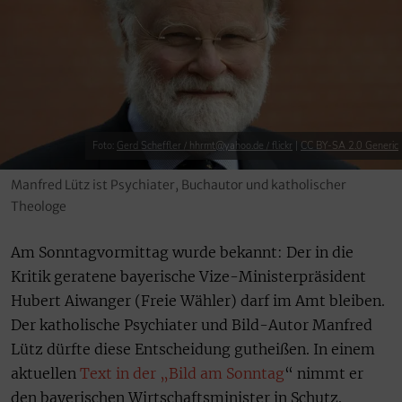
Foto:
Gerd Scheffler / hhrmt@yahoo.de / flickr
|
CC BY-SA 2.0 Generic
Manfred Lütz ist Psychiater, Buchautor und katholischer
Theologe
Am Sonntagvormittag wurde bekannt: Der in die
Kritik geratene bayerische Vize-Ministerpräsident
Hubert Aiwanger (Freie Wähler) darf im Amt bleiben.
Der katholische Psychiater und Bild-Autor Manfred
Lütz dürfte diese Entscheidung gutheißen. In einem
aktuellen
Text in der „Bild am Sonntag
“ nimmt er
den bayerischen Wirtschaftsminister in Schutz.