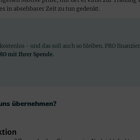
 eigenen Motive prüfe, mit der er einst zur Trauung 
ies in absehbarer Zeit zu tun gedenkt.
 kostenlos - und das soll auch so bleiben. PRO finanzie
PRO mit Ihrer Spende.
 uns übernehmen?​
ktion