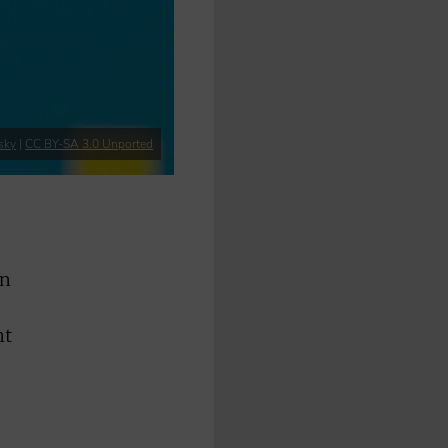
sky
|
CC BY-SA 3.0 Unported
un
nt