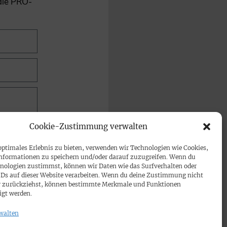
 die PRO-
Cookie-Zustimmung verwalten
optimales Erlebnis zu bieten, verwenden wir Technologien wie Cookies,
nformationen zu speichern und/oder darauf zuzugreifen. Wenn du
nologien zustimmst, können wir Daten wie das Surfverhalten oder
IDs auf dieser Website verarbeiten. Wenn du deine Zustimmung nicht
der zurückziehst, können bestimmte Merkmale und Funktionen
igt werden.
walten