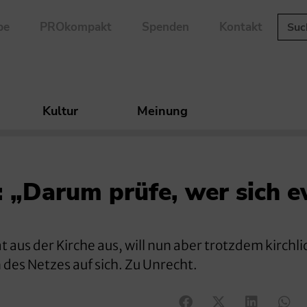
be
PROkompakt
Spenden
Kontakt
Kultur
Meinung
: „Darum prüfe, wer sich e
t aus der Kirche aus, will nun aber trotzdem kirchli
des Netzes auf sich. Zu Unrecht.