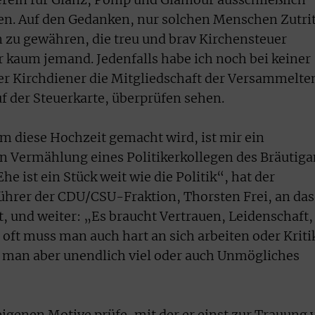
verein für Glanz, Pomp und Glamour ausschließlich
en. Auf den Gedanken, nur solchen Menschen Zutrit
 zu gewähren, die treu und brav Kirchensteuer
r kaum jemand. Jedenfalls habe ich noch bei keiner
er Kirchdiener die Mitgliedschaft der Versammelte
f der Steuerkarte, überprüfen sehen.
m diese Hochzeit gemacht wird, ist mir ein
 Vermählung eines Politikerkollegen des Bräutig
e ist ein Stück weit wie die Politik“, hat der
ührer der CDU/CSU-Fraktion, Thorsten Frei, an das
t, und weiter: „Es braucht Vertrauen, Leidenschaft,
ft muss man auch hart an sich arbeiten oder Kriti
man aber unendlich viel oder auch Unmögliches