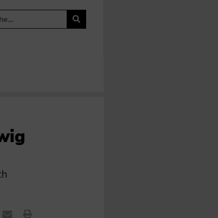
wig
ch