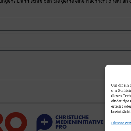
gungen? Dann schreiben Sie gerne eine Nachricht direkt an
Um dir ein 
um Gerätei
diesen Tech
eindeutige 
erteilst o
beeinträcht
Dienste ver