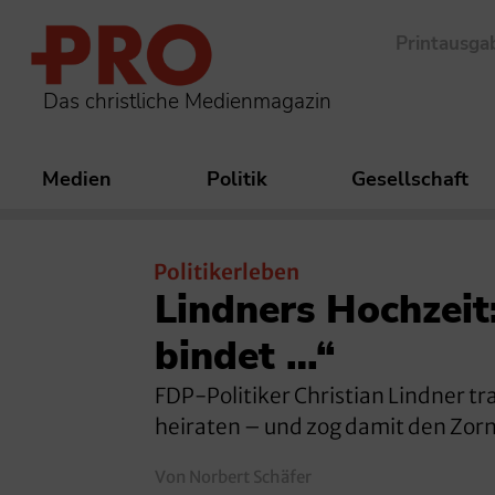
Printausga
Das christliche Medienmagazin
Medien
Politik
Gesellschaft
Politikerleben
Lindners Hochzeit
bindet …“
FDP-Politiker Christian Lindner tra
heiraten – und zog damit den Zorn 
Von Norbert Schäfer