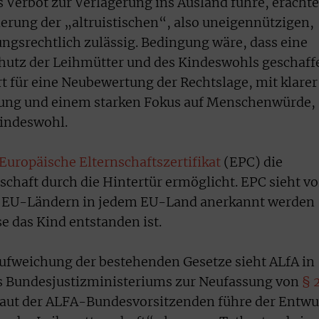
s Verbot zur Verlagerung ins Ausland führe, erachte
erung der „altruistischen“, also uneigennützigen,
ungsrechtlich zulässig. Bedingung wäre, dass eine
chutz der Leihmütter und des Kindeswohls geschaff
t für eine Neubewertung der Rechtslage, mit klarer
rung und einem starken Fokus auf Menschenwürde,
indeswohl.
Europäische Elternschaftszertifikat
(EPC) die
chaft durch die Hintertür ermöglicht. EPC sieht vo
en EU-Ländern in jedem EU-Land anerkannt werden
e das Kind entstanden ist.
 Aufweichung der bestehenden Gesetze sieht ALfA in
s Bundesjustizministeriums zur Neufassung von
§ 
ut der ALFA-Bundesvorsitzenden führe der Entwu