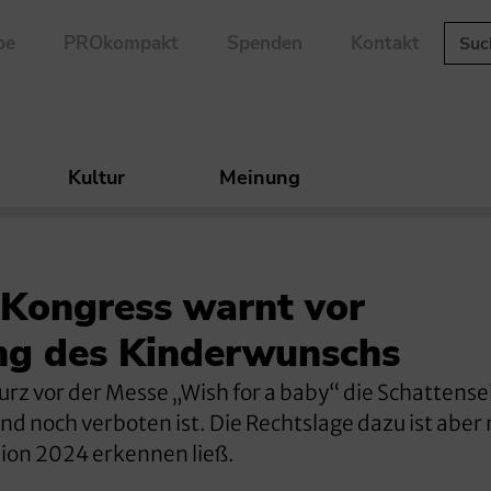
be
PROkompakt
Spenden
Kontakt
Kultur
Meinung
 Kongress warnt vor
ng des Kinderwunschs
kurz vor der Messe „Wish for a baby“ die Schattense
d noch verboten ist. Die Rechtslage dazu ist aber n
ion 2024 erkennen ließ.