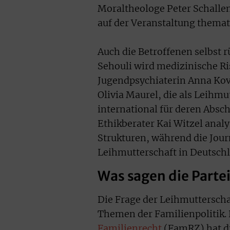
Moraltheologe Peter Schall
auf der Veranstaltung themati
Auch die Betroffenen selbst r
Sehouli wird medizinische Ri
Jugendpsychiaterin Anna Kov
Olivia Maurel, die als Leihm
international für deren Absc
Ethikberater Kai Witzel anal
Strukturen, während die Jour
Leihmutterschaft in Deutsch
Was sagen die Parte
Die Frage der Leihmutterscha
Themen der Familienpolitik. 
Familienrecht
(FamRZ) hat d