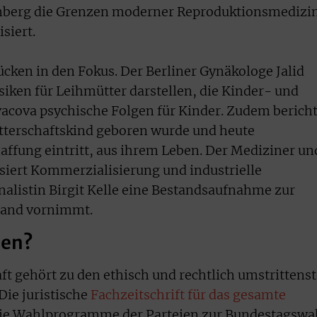
enberg die Grenzen moderner Reproduktionsmedizi
siert.
ücken in den Fokus. Der Berliner Gynäkologe Jalid
siken für Leihmütter darstellen, die Kinder- und
acova psychische Folgen für Kinder. Zudem bericht
utterschaftskind geboren wurde und heute
haffung eintritt, aus ihrem Leben. Der Mediziner un
ysiert Kommerzialisierung und industrielle
nalistin Birgit Kelle eine Bestandsaufnahme zur
land vornimmt.
ien?
ft gehört zu den ethisch und rechtlich umstrittens
Die juristische
Fachzeitschrift für das gesamte
ie Wahlprogramme der Parteien zur Bundestagswa