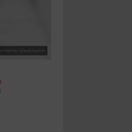
uva Mathilde Løland/Unsplash
d
z