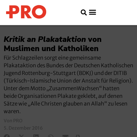
Kritik an Plakataktion
von
Muslimen und Katholiken
Für Schlagzeilen sorgt eine gemeinsame
Plakataktion des Bundes der Deutschen Katholischen
Jugend Rottenburg-Stuttgart (BDKJ) und der DITIB
(Türkisch-Islamische Union der Anstalt für Religion).
Unter dem Motto „ZusammenWachsen“ hatten
beide Organisationen Plakate geklebt, auf denen
Sätze wie „Alle Christen glauben an Allah“ zu lesen
waren.
Von PRO
5. Dezember 2016