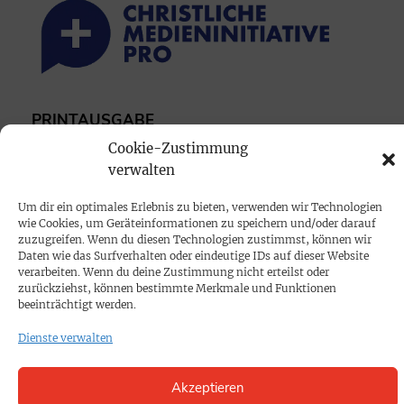
PRINTAUSGABE
Mediadaten
Cookie-Zustimmung
verwalten
PROKOMPAKT
Um dir ein optimales Erlebnis zu bieten, verwenden wir Technologien
wie Cookies, um Geräteinformationen zu speichern und/oder darauf
Impressum
zuzugreifen. Wenn du diesen Technologien zustimmst, können wir
Daten wie das Surfverhalten oder eindeutige IDs auf dieser Website
verarbeiten. Wenn du deine Zustimmung nicht erteilst oder
SPENDEN
zurückziehst, können bestimmte Merkmale und Funktionen
beeinträchtigt werden.
Datenschutz
Dienste verwalten
KONTAKT
Akzeptieren
Cookie-Richtlinie