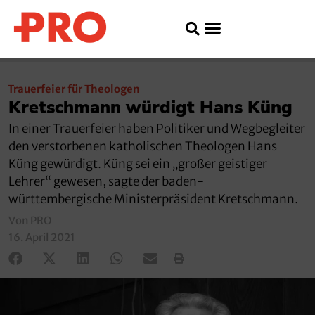
Trauerfeier für Theologen
Kretschmann würdigt Hans Küng
In einer Trauerfeier haben Politiker und Wegbegleiter
den verstorbenen katholischen Theologen Hans
Küng gewürdigt. Küng sei ein „großer geistiger
Lehrer“ gewesen, sagte der baden-
württembergische Ministerpräsident Kretschmann.
Von PRO
16. April 2021