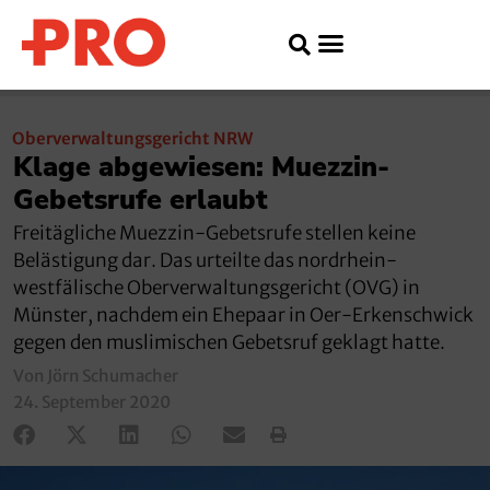
Oberverwaltungsgericht NRW
Klage abgewiesen: Muezzin-
Gebetsrufe erlaubt
Freitägliche Muezzin-Gebetsrufe stellen keine
Belästigung dar. Das urteilte das nordrhein-
westfälische Oberverwaltungsgericht (OVG) in
Münster, nachdem ein Ehepaar in Oer-Erkenschwick
gegen den muslimischen Gebetsruf geklagt hatte.
Von Jörn Schumacher
24. September 2020