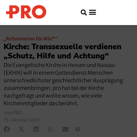
„Reformation für Alle*“
Kirche: Transsexuelle verdienen
„Schutz, Hilfe und Achtung“
Die Evangelische Kirche in Hessen und Nassau
(EKHN) will in einem Gottesdienst Menschen
unterschiedlichster geschlechtlicher Ausprägung
zusammenbringen. pro hat bei der Kirche
nachgefragt und wollte wissen, wie viele
Kirchenmitglieder das berührt.
Von PRO
15. Oktober 2017