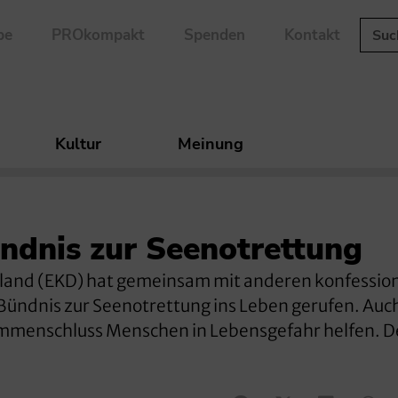
be
PROkompakt
Spenden
Kontakt
Kultur
Meinung
ndnis zur Seenotrettung
chland (EKD) hat gemeinsam mit anderen konfessio
 Bündnis zur Seenotrettung ins Leben gerufen. Auc
sammenschluss Menschen in Lebensgefahr helfen. D