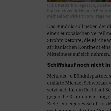
(v.l.): Katharina Fegesack, Zwei
Ratsvorsitzende Heinrich Bedfor
Michael Schwickart vom Trägerve
Das Bündnis soll neben der d
einen europäischen Verteilm
Strohm betonte, die Kirche w
afrikanischen Kontinent eins
Mittelmeer auf sich nehmen.
Schiffskauf noch nicht in
Mehr als 50 Bündnispartner 
erklärte Michael Schwickart
setzt sich für ein Recht auf 
gegen die Kriminalisierung de
Ziele, ein eigenes Schiff ins 
weit vorangeschritten. Vor all