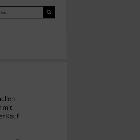
nellen
h mit
er Kauf