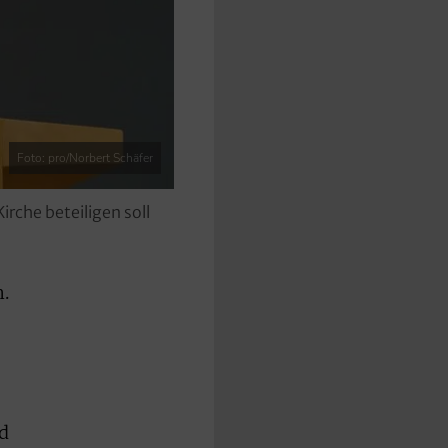
Foto: pro/Norbert Schäfer
rche beteiligen soll
.
d