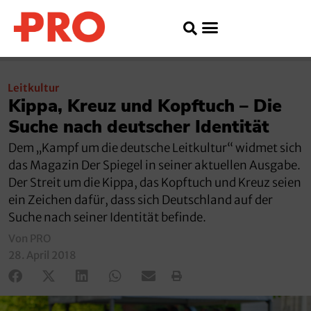
Leitkultur
Kippa, Kreuz und Kopftuch – Die
Suche nach deutscher Identität
Dem „Kampf um die deutsche Leitkultur“ widmet sich
das Magazin Der Spiegel in seiner aktuellen Ausgabe.
Der Streit um die Kippa, das Kopftuch und Kreuz seien
ein Zeichen dafür, dass sich Deutschland auf der
Suche nach seiner Identität befinde.
Von PRO
28. April 2018