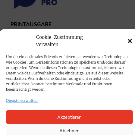
PRINTAUSGABE
Mediadaten
Cookie-Zustimmung
verwalten
PROKOMPAKT
Um dir ein optimales Erlebnis zu bieten, verwenden wir Technologien
Impressum
wie Cookies, um Geräteinformationen zu speichern und/oder darauf
zuzugreifen. Wenn du diesen Technologien zustimmst, können wir
Daten wie das Surfverhalten oder eindeutige IDs auf dieser Website
SPENDEN
verarbeiten. Wenn du deine Zustimmung nicht erteilst oder
zurückziehst, können bestimmte Merkmale und Funktionen
Datenschutz
beeinträchtigt werden.
Dienste verwalten
KONTAKT
Cookie-Richtlinie
Akzeptieren
Ablehnen