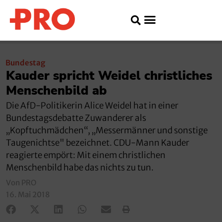
Bundestag
Kauder spricht Weidel christliches
Menschenbild ab
Die AfD-Politikerin Alice Weidel hat in einer
Bundestagsdebatte Zuwanderer als
„Kopftuchmädchen“, „Messermänner und sonstige
Taugenichtse" bezeichnet. CDU-Mann Kauder
reagierte empört: Mit einem christlichen
Menschenbild habe das nichts zu tun.
Von PRO
16. Mai 2018