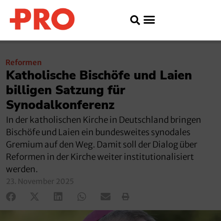
Reformen
Katholische Bischöfe und Laien
billigen Satzung für
Synodalkonferenz
In der katholischen Kirche in Deutschland bringen
Bischöfe und Laien ein bundesweites synodales
Gremium auf den Weg. Damit soll der Dialog über
Reformen in der Kirche weiter institutionalisiert
werden.
23. November 2025