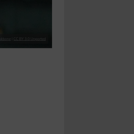
nkbone
|
CC BY 3.0 Unported