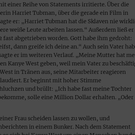
it einer Reihe von Statements irritierte. Über die
erin Harriet Tubman, über die gerade ein Film in
sagte er: „Harriet Tubman hat die Sklaven nie wirkl
ndere weiße Leute arbeiten lassen.“ Außerdem ließ er
12 fast abgetrieben worden. Gott habe ihm gedroht:
fst, dann greife ich deine an.“ Auch sein Vater ha
 sagte er im weiteren Verlauf. „Meine Mutter hat me
nen Kanye West geben, weil mein Vater zu beschäfti
est in Tränen aus, seine Mitarbeiter reagieren
plaudiert. Er beginnt mit hoher Stimme
hluchzen und brüllt: „Ich habe fast meine Tochter
 bekomme, solle eine Million Dollar erhalten. „Oder
 seiner Frau scheiden lassen zu wollen, und
nberichten in einem Bunker. Nach dem Statement