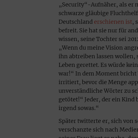
„Security“-Aufnäher, als er m
schwarze gläubige Fluchthelf
Deutschland
erschienen ist
, 
befreit. Sie hat sie nur für a
wissen, seine Tochter sei 20
„Wenn du meine Vision angrei
ihn abtreiben lassen wollen,
Leben gerettet. Es würde kei
war!“ In dem Moment bricht W
irritiert, bevor die Menge ap
unverständliche Wörter zu sc
getötet!“ Jeder, der ein Kind
irgend sowas.“
Später twitterte er, sich von
verschanzte sich nach Medie