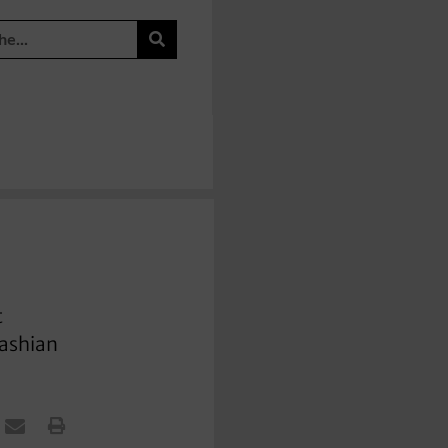
t
dashian