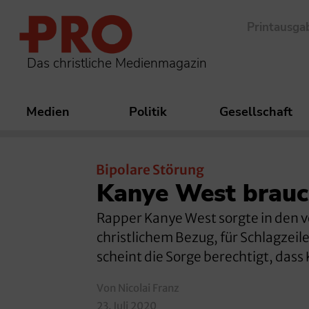
Printausga
Das christliche Medienmagazin
Medien
Politik
Gesellschaft
Bipolare Störung
Kanye West brauc
Rapper Kanye West sorgte in den v
christlichem Bezug, für Schlagzei
scheint die Sorge berechtigt, dass
Von Nicolai Franz
23. Juli 2020