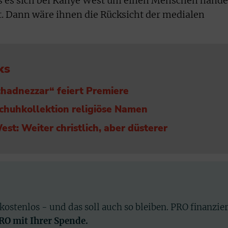
ass es sich bei Kanye West um einen Menschen hande
t. Dann wäre ihnen die Rücksicht der medialen
ks
adnezzar“ feiert Premiere
chuhkollektion religiöse Namen
st: Weiter christlich, aber düsterer
 kostenlos - und das soll auch so bleiben. PRO finanzie
PRO mit Ihrer Spende.