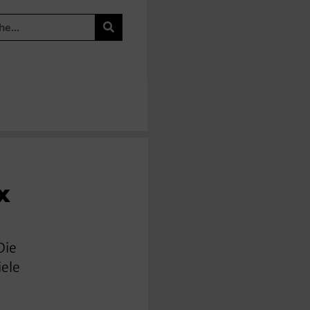
x
Die
iele