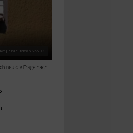
her
|
Public Domain Mark 1.0
ch neu die Frage nach
as
n