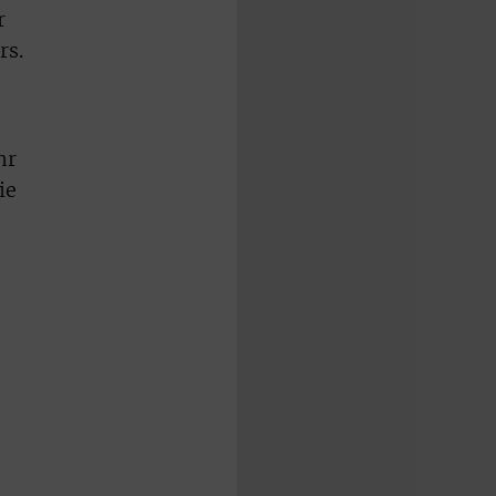
r
rs.
hr
ie