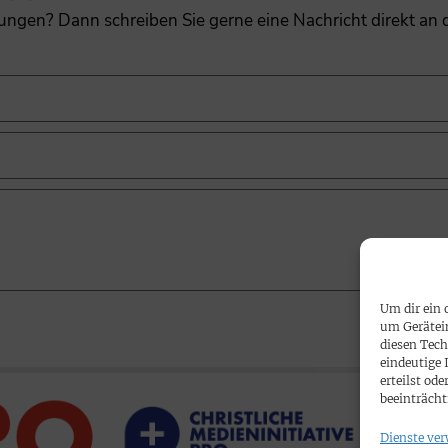
gungen? Dann schreiben Sie gerne eine Nachricht direkt an
Um dir ein 
um Gerätei
diesen Tech
eindeutige 
erteilst o
beeinträcht
Dienste ver