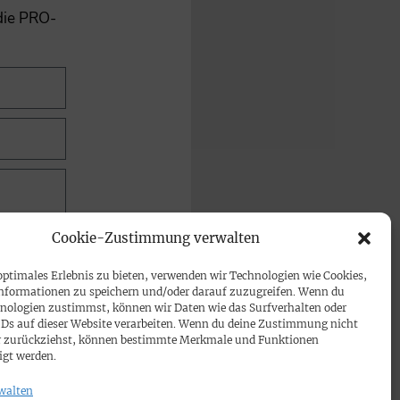
 die PRO-
Cookie-Zustimmung verwalten
optimales Erlebnis zu bieten, verwenden wir Technologien wie Cookies,
nformationen zu speichern und/oder darauf zuzugreifen. Wenn du
nologien zustimmst, können wir Daten wie das Surfverhalten oder
IDs auf dieser Website verarbeiten. Wenn du deine Zustimmung nicht
der zurückziehst, können bestimmte Merkmale und Funktionen
igt werden.
walten