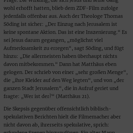
Frage. Die Wirkung, die sich Jesus und seine Gang
wohl erhofft hatten, blieb dem ZDF-Film zufolge
jedenfalls offenbar aus. Auch der Theologe Thomas
Söding ist sicher: „Der Einzug nach Jerusalem ist
keine spontane Aktion. Das ist eine Inszenierung.“ Es
sei Jesus darum gegangen, „möglichst viel
Aufmerksamkeit zu erregen“, sagt Söding, und fügt
hinzu: „Die allermeisten haben überhaupt nichts
davon mitbekommen.“ Dann hat Matthäus eben
gelogen. Der schrieb von einer „sehr großen Menge“,
die „ihre Kleider auf den Weg legten“, und von „der
ganzen Stadt Jerusalem“, die in Aufruf geriet und
fragte: „Wer ist der?“ (Matthäus 21).
Die Skepsis gegenüber offensichtlich biblisch-
spekulativen Berichten hielt die Filmemacher aber
nicht davon ab, ihrerseits spekulative, sprich:
erfundene Szenen hinzuzufügen. Ein alter Mann