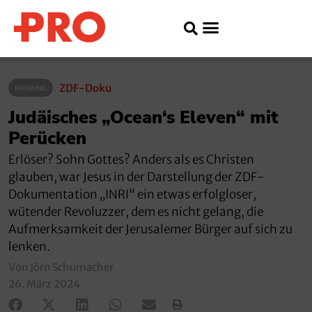
ZDF-Doku
MEINUNG
Judäisches „Ocean‘s Eleven“ mit
Perücken
Erlöser? Sohn Gottes? Anders als es Christen
glauben, war Jesus in der Darstellung der ZDF-
Dokumentation „INRI“ ein etwas erfolgloser,
wütender Revoluzzer, dem es nicht gelang, die
Aufmerksamkeit der Jerusalemer Bürger auf sich zu
lenken.
Von Jörn Schumacher
26. März 2024