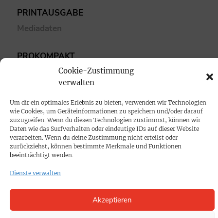
PRINTAUSGABE
Mediadaten
PROKOMPAKT
Cookie-Zustimmung
Impressum
verwalten
SPENDEN
Um dir ein optimales Erlebnis zu bieten, verwenden wir Technologien
wie Cookies, um Geräteinformationen zu speichern und/oder darauf
Datenschutz
zuzugreifen. Wenn du diesen Technologien zustimmst, können wir
Daten wie das Surfverhalten oder eindeutige IDs auf dieser Website
verarbeiten. Wenn du deine Zustimmung nicht erteilst oder
KONTAKT
zurückziehst, können bestimmte Merkmale und Funktionen
beeinträchtigt werden.
Cookie-Richtlinie
Dienste verwalten
Akzeptieren