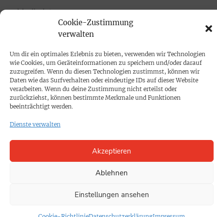
Mediadaten
Cookie-Zustimmung
verwalten
PROKOMPAKT
Impressum
Um dir ein optimales Erlebnis zu bieten, verwenden wir Technologien
wie Cookies, um Geräteinformationen zu speichern und/oder darauf
zuzugreifen. Wenn du diesen Technologien zustimmst, können wir
Daten wie das Surfverhalten oder eindeutige IDs auf dieser Website
SPENDEN
verarbeiten. Wenn du deine Zustimmung nicht erteilst oder
Datenschutz
zurückziehst, können bestimmte Merkmale und Funktionen
beeinträchtigt werden.
Dienste verwalten
KONTAKT
Cookie-Richtlinie
Akzeptieren
Ablehnen
Einstellungen ansehen
Cookie-Richtlinie
Datenschutzerklärung
Impressum