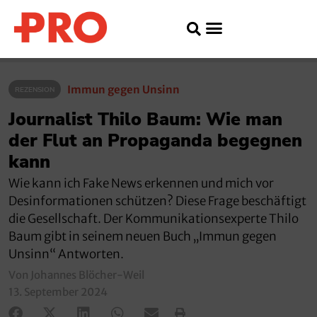
Immun gegen Unsinn
REZENSION
Journalist Thilo Baum: Wie man
der Flut an Propaganda begegnen
kann
Wie kann ich Fake News erkennen und mich vor
Desinformationen schützen? Diese Frage beschäftigt
die Gesellschaft. Der Kommunikationsexperte Thilo
Baum gibt in seinem neuen Buch „Immun gegen
Unsinn“ Antworten.
Von Johannes Blöcher-Weil
13. September 2024