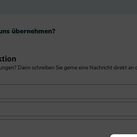
 uns übernehmen?​
ktion
gungen? Dann schreiben Sie gerne eine Nachricht direkt an