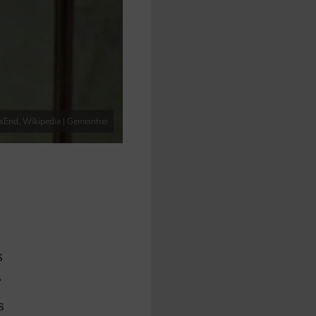
dsEnd, Wikipedia | Gemeinfrei
e
s
.
s