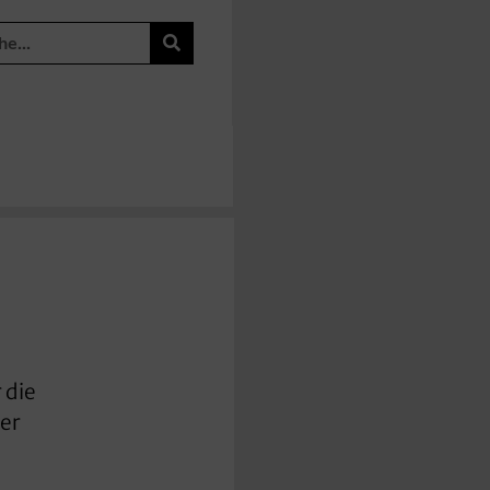
 die
er