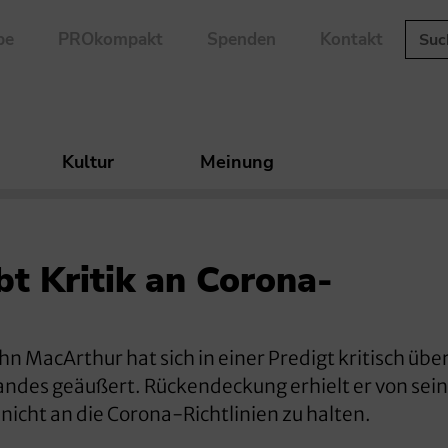
be
PROkompakt
Spenden
Kontakt
Kultur
Meinung
t Kritik an Corona-
 MacArthur hat sich in einer Predigt kritisch über
des geäußert. Rückendeckung erhielt er von sein
nicht an die Corona-Richtlinien zu halten.