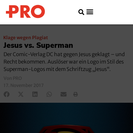
Klage wegen Plagiat
Jesus vs. Superman
Der Comic-Verlag DC hat gegen Jesus geklagt – und
Recht bekommen. Auslöser war ein Logo im Stil des
Superman-Logos mit dem Schriftzug „Jesus“.
Von PRO
17. November 2017