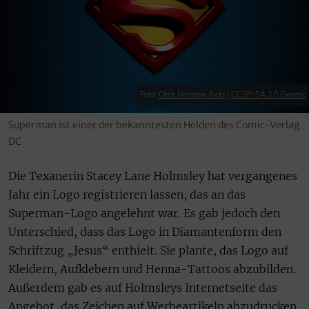
Foto:
Chris Harrison, flickr
|
CC BY-SA 2.0 Generic
Superman ist einer der bekanntesten Helden des Comic-Verlag
DC
Die Texanerin Stacey Lane Holmsley hat vergangenes
Jahr ein Logo registrieren lassen, das an das
Superman-Logo angelehnt war. Es gab jedoch den
Unterschied, dass das Logo in Diamantenform den
Schriftzug „Jesus“ enthielt. Sie plante, das Logo auf
Kleidern, Aufklebern und Henna-Tattoos abzubilden.
Außerdem gab es auf Holmsleys Internetseite das
Angebot, das Zeichen auf Werbeartikeln abzudrucken,