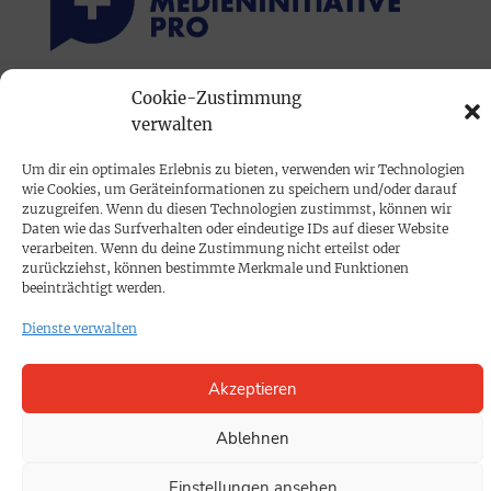
Cookie-Zustimmung
PRINTAUSGABE
verwalten
Mediadaten
Um dir ein optimales Erlebnis zu bieten, verwenden wir Technologien
wie Cookies, um Geräteinformationen zu speichern und/oder darauf
PROKOMPAKT
zuzugreifen. Wenn du diesen Technologien zustimmst, können wir
Daten wie das Surfverhalten oder eindeutige IDs auf dieser Website
Impressum
verarbeiten. Wenn du deine Zustimmung nicht erteilst oder
zurückziehst, können bestimmte Merkmale und Funktionen
beeinträchtigt werden.
SPENDEN
Dienste verwalten
Datenschutz
Akzeptieren
KONTAKT
Cookie-Richtlinie
Ablehnen
Einstellungen ansehen