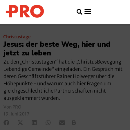
Christustage
Jesus: der beste Weg, hier und
jetzt zu leben
Zu den „Christustagen“ hat die „ChristusBewegung
Lebendige Gemeinde“ eingeladen. Ein Gespräch mit
deren Geschäftsführer Rainer Holweger über die
Höhepunkte - und warum auch hier Fragen um
gleichgeschlechtliche Partnerschaften nicht
ausgeklammert wurden.
Von PRO
19. Juni 2017