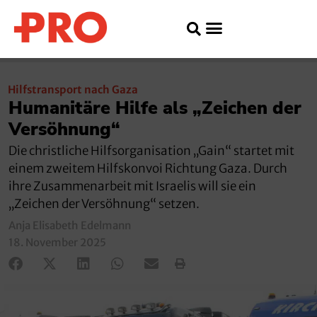
Hilfstransport nach Gaza
Humanitäre Hilfe als „Zeichen der
Versöhnung“
Die christliche Hilfsorganisation „Gain“ startet mit
einem zweitem Hilfskonvoi Richtung Gaza. Durch
ihre Zusammenarbeit mit Israelis will sie ein
„Zeichen der Versöhnung“ setzen.
Anja Elisabeth Edelmann
18. November 2025