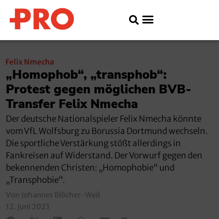
Felix Nmecha
„Homophob“, „transphob“:
Protest gegen möglichen BVB-
Transfer Felix Nmecha
Der deutsche Nationalspieler Felix Nmecha könnte
vom VfL Wolfsburg zu Borussia Dortmund wechseln.
Die sportliche Verstärkung stößt allerdings in
Fankreisen auf Widerstand. Der Vorwurf gegen den
bekennenden Christen: „Homophobie“ und
„Transphobie“.
Von Johannes Blöcher-Weil
12. Juni 2023